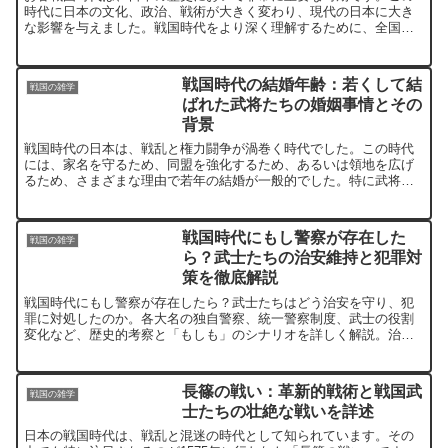
時代に日本の文化、政治、戦術が大きく変わり、現代の日本に大き
な影響を与えました。戦国時代をより深く理解するために、全国各
地の戦国時代博物館を訪れるのは素晴らしい方法です。このガイ
ド...
戦国時代の結婚年齢：若くして結
戦国の雑学
ばれた武将たちの婚姻事情とその
背景
戦国時代の日本は、戦乱と権力闘争が渦巻く時代でした。この時代
には、家名を守るため、同盟を強化するため、あるいは領地を広げ
るため、さまざまな理由で若年の結婚が一般的でした。特に武将た
ちの婚姻事情は、現代とは大きく異なる独特の背景がありまし
た。...
戦国時代にもし警察が存在した
戦国の雑学
ら？武士たちの治安維持と犯罪対
策を徹底解説
戦国時代にもし警察が存在したら？武士たちはどう治安を守り、犯
罪に対処したのか。各大名の独自警察、統一警察制度、武士の役割
変化など、歴史的考察と「もしも」のシナリオを詳しく解説。治安
維持が日本史に与えた影響とは。
長篠の戦い：革新的戦術と戦国武
戦国の雑学
士たちの壮絶な戦いを詳述
日本の戦国時代は、戦乱と混迷の時代として知られています。その