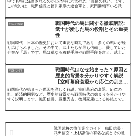
中でも特に注目されるのが1575年に行われた「長篠の戦い」です。
この戦いは、織田信長と徳川家康の連合軍と、武田勝頼率いる武田
軍との重要な戦いであり、その革新的な戦術と壮絶な戦闘が多...
戦国時代の馬に関する徹底解説:
戦国の雑学
武士が愛した馬の役割とその重要
性
戦国時代、日本の歴史において重要な時期であり、多くの戦いが繰
り広げられました。その中で、武士たちが最も信頼し、愛していた
存在が「馬」です。馬は単なる移動手段や戦闘手段を超え、武士の
象徴でもありました。本記事では、戦国時代の馬の役割とその重
要...
戦国時代はなぜ始まった？原因と
戦国の雑学
歴史的背景を分かりやすく解説
【室町幕府衰退から応仁の乱ま
で】
戦国時代が始まった原因を詳しく解説。室町幕府の衰退、応仁の
乱、経済的困窮など、歴史的背景から戦国時代の始まりを分かりや
すく説明します。織田信長、豊臣秀吉、徳川家康による終結まで網
羅。
戦国武将の旗印完全ガイド｜織田信長・
武田信玄・上杉謙信の有名な旗とその意