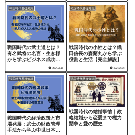
戦国時代基礎知識
戦国時代基礎知識
戦国時代の武士道とは？
戦国時代の小姓とは？織
有名武将の名言・生き様
田信長の森蘭丸から学ぶ
から学ぶビジネス成功の
役割と生活【完全解説】
秘訣
2024.06.16
2024.06.16
戦国時代基礎知識
戦国時代基礎知識
戦国時代の結婚事情｜政
略結婚から恋愛まで権力
戦国時代の経済政策と市
闘争と愛の歴史
場発展：武士の財政管理
手法から学ぶ中世日本の