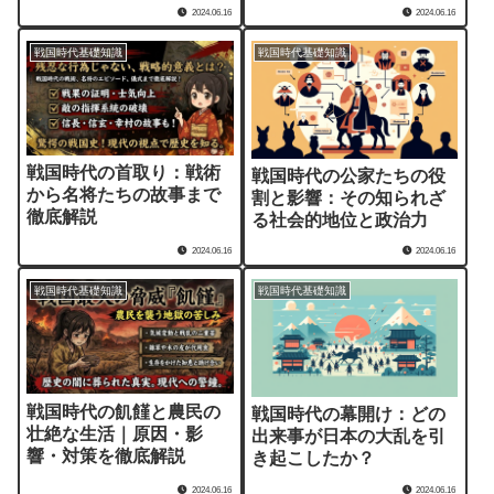
商業革命
2024.06.16
2024.06.16
戦国時代基礎知識
戦国時代基礎知識
戦国時代の首取り：戦術
戦国時代の公家たちの役
から名将たちの故事まで
割と影響：その知られざ
徹底解説
る社会的地位と政治力
2024.06.16
2024.06.16
戦国時代基礎知識
戦国時代基礎知識
戦国時代の飢饉と農民の
戦国時代の幕開け：どの
壮絶な生活｜原因・影
出来事が日本の大乱を引
響・対策を徹底解説
き起こしたか？
2024.06.16
2024.06.16