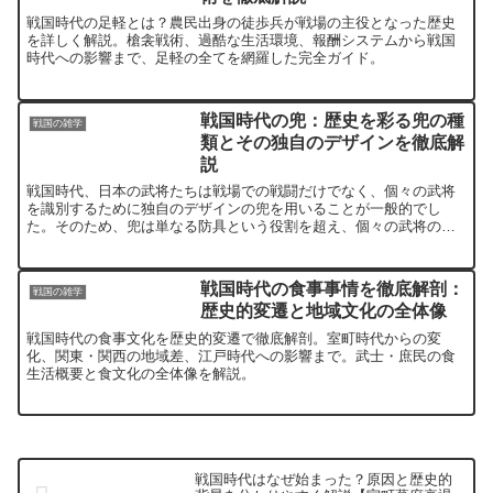
戦国時代の足軽とは？農民出身の徒歩兵が戦場の主役となった歴史
を詳しく解説。槍衾戦術、過酷な生活環境、報酬システムから戦国
時代への影響まで、足軽の全てを網羅した完全ガイド。
戦国時代の兜：歴史を彩る兜の種
戦国の雑学
類とその独自のデザインを徹底解
説
戦国時代、日本の武将たちは戦場での戦闘だけでなく、個々の武将
を識別するために独自のデザインの兜を用いることが一般的でし
た。そのため、兜は単なる防具という役割を超え、個々の武将の戦
略的な表現手段や身分を表す象徴的なアイテムとして機能しまし
た。...
戦国時代の食事事情を徹底解剖：
戦国の雑学
歴史的変遷と地域文化の全体像
戦国時代の食事文化を歴史的変遷で徹底解剖。室町時代からの変
化、関東・関西の地域差、江戸時代への影響まで。武士・庶民の食
生活概要と食文化の全体像を解説。
戦国時代はなぜ始まった？原因と歴史的