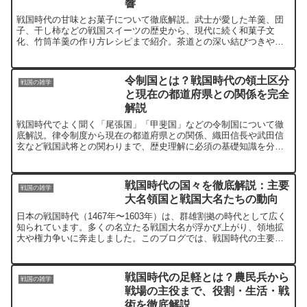
響
戦国時代の甘味とお菓子について徹底解説。武士が愛した羊羹、団
子、干し柿などの戦国スイーツの歴史から、現代に続く和菓子文
化、竹筒羊羹の作り方レシピまで紹介。茶道との深い結びつきや軍
用糧食としての役割も学べます。
令制国とは？戦国時代の領土区分
戦国の雑学
と現在の都道府県との関係を完全
解説
戦国時代でよく聞く「尾張国」「甲斐国」などの令制国について徹
底解説。律令制度から現在の都道府県との関係、織田信長や武田信
玄など戦国武将との関わりまで、歴史理解に必須の基礎知識を分か
りやすく紹介。五畿七道の全体像と各国の特色も詳しく解説しま
す。
戦国時代の国々を徹底解説：主要
戦国の雑学
大名領国と戦国大名たちの動向
日本の戦国時代（1467年〜1603年）は、群雄割拠の時代として広く
知られています。多くの名立たる戦国大名が浮かび上がり、領地拡
大や権力争いに奔走しました。このブログでは、戦国時代の主要な
大名領国と、その動向について詳しく解説します。戦国時...
戦国時代の足軽とは？農民兵から
戦国の雑学
戦場の主役まで、役割・生活・戦
術を徹底解説